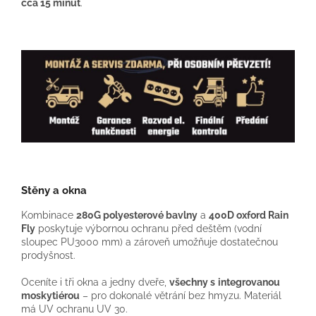
cca 15 minut
.
Stěny a okna
Kombinace
280G polyesterové bavlny
a
400D oxford Rain
Fly
poskytuje výbornou ochranu před deštěm (vodní
sloupec PU3000 mm) a zároveň umožňuje dostatečnou
prodyšnost.
Oceníte i tři okna a jedny dveře,
všechny s
integrovanou
moskytiérou
– pro dokonalé větrání bez hmyzu. Materiál
má UV ochranu UV 30.