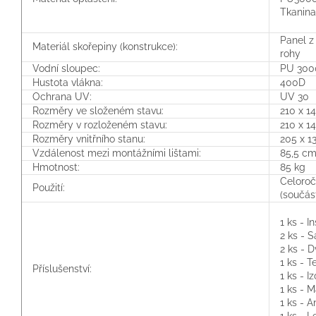
Tkanina
Panel z 
Materiál skořepiny (konstrukce):
rohy
Vodní sloupec:
PU 30
Hustota vlákna:
400D
Ochrana UV:
UV 30
Rozměry ve složeném stavu:
210 x 1
Rozměry v rozloženém stavu:
210 x 1
Rozměry vnitřního stanu:
205 x 1
Vzdálenost mezi montážními lištami:
85,5 c
Hmotnost:
85 kg
Celoročn
Použití:
(součás
1 ks - I
2 ks - 
2 ks - D
1 ks - 
Příslušenství:
1 ks - I
1 ks - 
1 ks - 