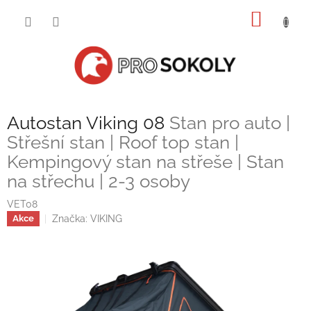
Přejít
NÁKUP
na
obsah
KOŠÍK
Autostan Viking 08
Stan pro auto |
Střešní stan | Roof top stan |
Kempingový stan na střeše | Stan
na střechu | 2-3 osoby
VET08
Značka:
VIKING
Akce