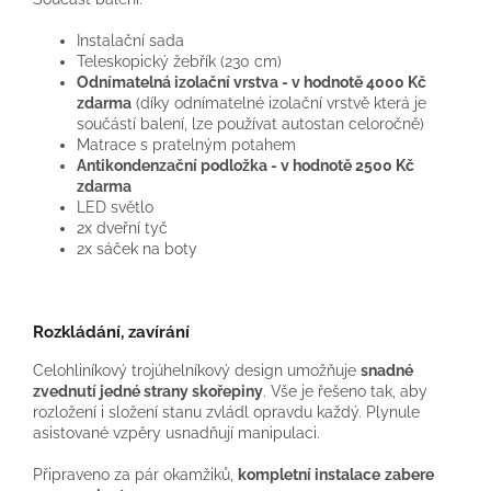
Instalační sada
T
eleskopický žebřík (230 cm)
Odnímatelná izolační vrstva - v hodnotě 4000 Kč
zdarma
(díky odnímatelné izolační vrstvě která je
součástí balení, lze používat autostan celoročně)
Matrace s pratelným potahem
Antikondenzační podložka - v hodnotě 2500 Kč
zdarma
LED světlo
2x dveřní tyč
2x sáček na boty
Rozkládání, zavírání
Celohliníkový trojúhelníkový design umožňuje
snadné
zvednutí jedné strany skořepiny
. Vše je řešeno tak, aby
rozložení i složení stanu zvládl opravdu každý. Plynule
asistované vzpěry usnadňují manipulaci.
Připraveno za pár okamžiků,
kompletní instalace
zabere