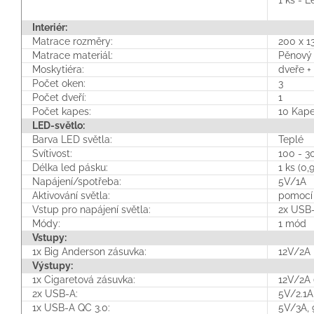
1 ks - 
Interiér:
Matrace rozměry:
200 x 1
Matrace materiál:
Pěnový 
Moskytiéra:
dveře +
Počet oken:
3
Počet dveří:
1
Počet kapes:
10 Kap
LED-světlo:
Barva LED světla:
Teplé
Svítivost:
100 - 
Délka led pásku:
1 ks (0
Napájení/spotřeba:
5V/1A
Aktivování světla:
pomocí 
Vstup pro napájení světla:
2x USB-
Módy:
1 mód
Vstupy:
1x Big Anderson zásuvka:
12V/2A
Výstupy:
1x Cigaretová zásuvka:
12V/2A 
2x USB-A:
5V/2.1A
1x USB-A QC 3.0:
5V/3A, 