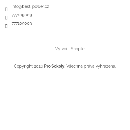
info
@
best-power.cz
777109009
777109009
Vytvořil Shoptet
Copyright 2026
Pro Sokoly
. Všechna práva vyhrazena.