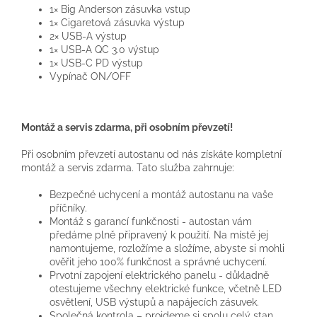
1× Big Anderson zásuvka vstup
1× Cigaretová zásuvka výstup
2× USB-A výstup
1× USB-A QC 3.0 výstup
1× USB-C PD výstup
Vypínač ON/OFF
Montáž a servis zdarma, při osobním převzetí!
Při osobním převzetí autostanu od nás získáte kompletní
montáž a servis zdarma. Tato služba zahrnuje:
Bezpečné uchycení a montáž autostanu na vaše
příčníky.
Montáž s garancí funkčnosti - autostan vám
předáme plně připravený k použití. Na místě jej
namontujeme, rozložíme a složíme, abyste si mohli
ověřit jeho 100% funkčnost a správné uchycení.
Prvotní zapojení elektrického panelu - důkladně
otestujeme všechny elektrické funkce, včetně LED
osvětlení, USB výstupů a napájecích zásuvek.
Společná kontrola – projdeme si spolu celý stan,