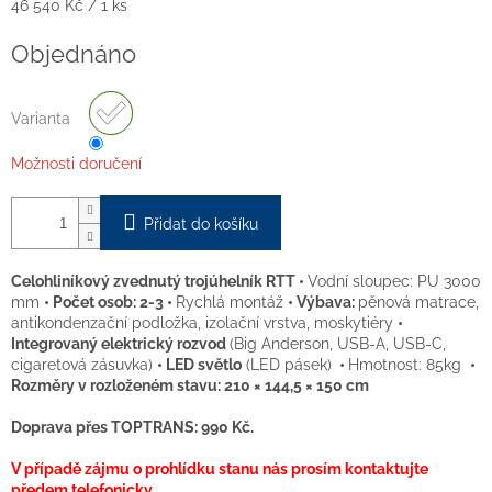
Měrná
46 540 Kč / 1 ks
cena:
Objednáno
Varianta
Možnosti doručení
Přidat do košíku
Celohliníkový zvednutý trojúhelník RTT •
Vodní sloupec: PU 3000
mm
• Počet osob: 2-3 •
Rychlá montáž
• Výbava:
pěnová matrace,
antikondenzační podložka, izolační vrstva, moskytiéry
•
Integrovaný elektrický rozvod
(Big Anderson, USB-A, USB-C,
cigaretová zásuvka)
• LED světlo
(LED pásek)
•
Hmotnost: 85kg
•
Rozměry v rozloženém stavu: 210 × 144,5 × 150 cm
Doprava přes TOPTRANS: 990 Kč.
V případě zájmu o prohlídku stanu nás prosím kontaktujte
předem telefonicky.