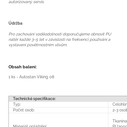
autorizovaný servis.
Údržba
Pro zachování voděodolnosti doporučujeme obnovit PU
nátěr každé 3–5 let v závislosti na frekvenci používání a
vystavení povětrnostním vlivům.
Obsah balení:
1 ks - Autostan Viking 08
Technické specifikace:
Typ:
Celohli
Počet osob:
2-3 oso
Tkanina
Materiál opláštění:
PU300