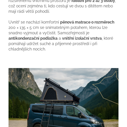
rozšířenému vnitřnímu prostoru je
ideální pro
2 až 3 osoby
,
což ocení zejména ti, kdo cestují ve dvou s dítětem nebo
mají rádi větší pohodlí.
Uvnitř se nachází komfortní
pěnová matrace o rozměrech
200 × 135 × 5 cm se snímatelným potahem, kterou lze
snadno vyjmout a vyčistit. Samozřejmostí je
antikondenzační podložka
a
vnitřní izolační vrstva
, které
pomáhají udržet suché a příjemné prostředí i při
chladnějších nocích.