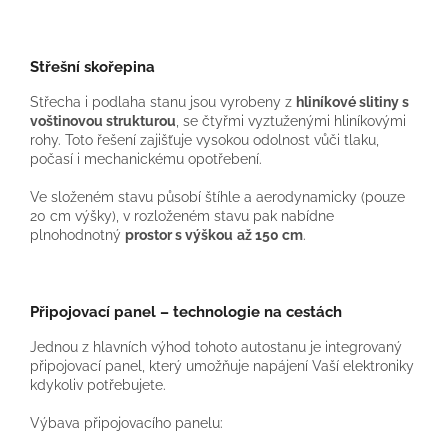
Střešní skořepina
Střecha i podlaha stanu jsou vyrobeny z
hliníkové slitiny s
voštinovou strukturou
, se čtyřmi vyztuženými hliníkovými
rohy. Toto řešení zajišťuje vysokou odolnost vůči tlaku,
počasí i mechanickému opotřebení.
Ve složeném stavu působí štíhle a aerodynamicky (pouze
20 cm výšky), v rozloženém stavu pak nabídne
plnohodnotný
prostor s výškou
až 150 cm
.
Připojovací panel – technologie na cestách
Jednou z hlavních výhod tohoto autostanu je integrovaný
připojovací panel, který umožňuje napájení Vaší elektroniky
kdykoliv potřebujete.
Výbava připojovacího panelu: