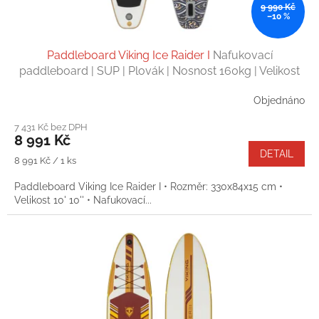
9 990 Kč
–10 %
Paddleboard Viking Ice Raider I
Nafukovací
paddleboard | SUP | Plovák | Nosnost 160kg | Velikost
10' 10''
Objednáno
7 431 Kč bez DPH
8 991 Kč
DETAIL
Měrná
8 991 Kč / 1 ks
cena:
Paddleboard Viking Ice Raider I • Rozměr: 330x84x15 cm •
Velikost 10' 10'' • Nafukovací...