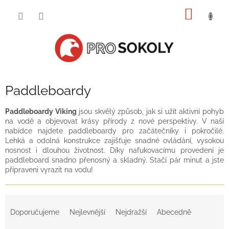
Přejít
NÁKUP
na
obsah
KOŠÍK
Paddleboardy
Paddleboardy Viking
jsou skvělý způsob, jak si užít aktivní pohyb
na vodě a objevovat krásy přírody z nové perspektivy. V naší
nabídce najdete paddleboardy pro začátečníky i pokročilé.
Lehká a odolná konstrukce zajišťuje snadné ovládání, vysokou
nosnost i dlouhou životnost. Díky nafukovacímu provedení je
paddleboard snadno přenosný a skladný. Stačí pár minut a jste
připraveni vyrazit na vodu!
Ř
a
Doporučujeme
Nejlevnější
Nejdražší
Abecedně
z