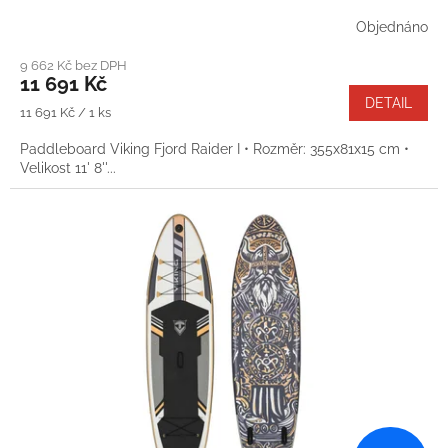
11' 8''
R
Objednáno
M
9 662 Kč bez DPH
11 691 Kč
A
DETAIL
Měrná
11 691 Kč / 1 ks
cena:
Paddleboard Viking Fjord Raider I • Rozměr: 355x81x15 cm •
Velikost 11' 8''...