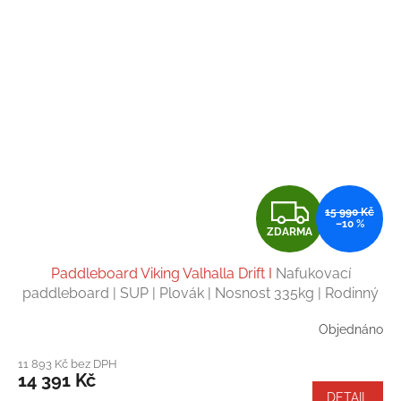
Z
15 990 Kč
–10 %
ZDARMA
D
Paddleboard Viking Valhalla Drift I
Nafukovací
A
paddleboard | SUP | Plovák | Nosnost 335kg | Rodinný
paddleboard | Velikost 13' 11''
R
Objednáno
M
11 893 Kč bez DPH
14 391 Kč
A
DETAIL