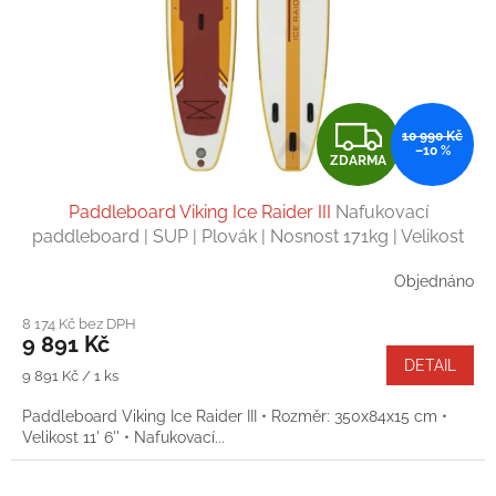
Z
10 990 Kč
–10 %
ZDARMA
D
Paddleboard Viking Ice Raider III
Nafukovací
A
paddleboard | SUP | Plovák | Nosnost 171kg | Velikost
11' 6''
R
Objednáno
M
8 174 Kč bez DPH
9 891 Kč
A
DETAIL
Měrná
9 891 Kč / 1 ks
cena:
Paddleboard Viking Ice Raider III • Rozměr: 350x84x15 cm •
Velikost 11' 6'' • Nafukovací...