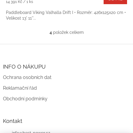
Měrná
14 391 Kč / 1 ks
cena:
Paddleboard Viking Valhalla Drift I • Rozměr: 426x125x20 cm •
Velikost 13' 11''...
4
položek celkem
O
v
l
Z
á
á
d
p
a
a
INFO O NÁKUPU
c
t
í
Ochrana osobních dat
í
p
r
Reklamační řád
v
k
Obchodní podmínky
y
v
ý
p
Kontakt
i
s
info
@
best-power.cz