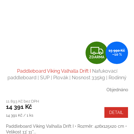
Z
15 990 Kč
–10 %
ZDARMA
D
Paddleboard Viking Valhalla Drift I
Nafukovací
A
paddleboard | SUP | Plovák | Nosnost 335kg | Rodinný
paddleboard | Velikost 13' 11''
R
Objednáno
M
11 893 Kč bez DPH
14 391 Kč
A
DETAIL
Měrná
14 391 Kč / 1 ks
cena:
Paddleboard Viking Valhalla Drift I • Rozměr: 426x125x20 cm •
Velikost 13' 11''...