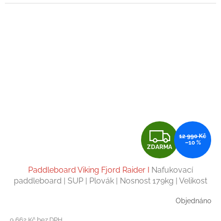
Z
12 990 Kč
–10 %
ZDARMA
D
Paddleboard Viking Fjord Raider I
Nafukovací
A
paddleboard | SUP | Plovák | Nosnost 179kg | Velikost
11' 8''
R
Objednáno
M
9 662 Kč bez DPH