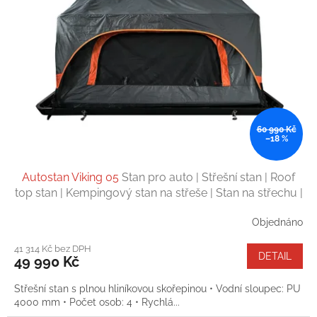
60 990 Kč
–18 %
Autostan Viking 05
Stan pro auto | Střešní stan | Roof
top stan | Kempingový stan na střeše | Stan na střechu |
4 osoby
Objednáno
41 314 Kč bez DPH
DETAIL
49 990 Kč
Střešní stan s plnou hliníkovou skořepinou • Vodní sloupec: PU
4000 mm • Počet osob: 4 • Rychlá...