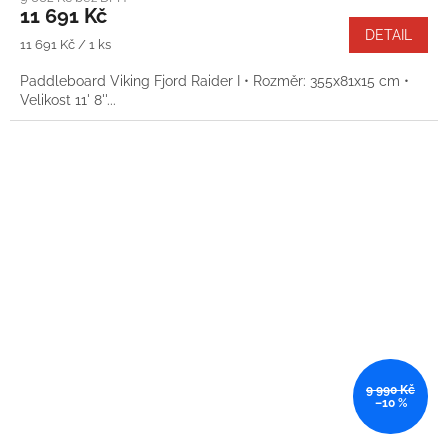
11 691 Kč
A
DETAIL
Měrná
11 691 Kč / 1 ks
cena:
Paddleboard Viking Fjord Raider I • Rozměr: 355x81x15 cm •
Velikost 11' 8''...
9 990 Kč
–10 %