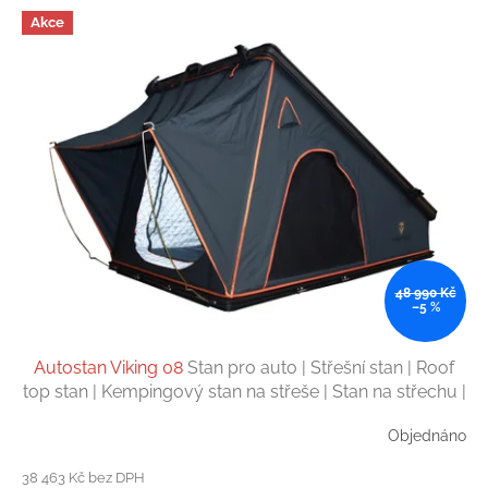
Akce
48 990 Kč
–5 %
Autostan Viking 08
Stan pro auto | Střešní stan | Roof
top stan | Kempingový stan na střeše | Stan na střechu |
2-3 osoby
Objednáno
38 463 Kč bez DPH