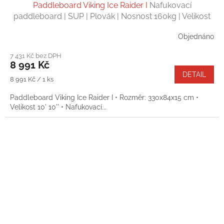
Paddleboard Viking Ice Raider I
Nafukovací
paddleboard | SUP | Plovák | Nosnost 160kg | Velikost
10' 10''
Objednáno
7 431 Kč bez DPH
8 991 Kč
DETAIL
Měrná
8 991 Kč / 1 ks
cena:
Paddleboard Viking Ice Raider I • Rozměr: 330x84x15 cm •
Velikost 10' 10'' • Nafukovací...