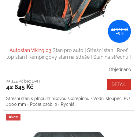
d
u
k
t
ů
44 890 Kč
–5 %
Autostan Viking 03
Stan pro auto | Střešní stan | Roof
top stan | Kempingový stan na střeše | Stan na střechu |
2 osoby
Objednáno
35 244 Kč bez DPH
DETAIL
42 645 Kč
Střešní stan s plnou hliníkovou skořepinou • Vodní sloupec: PU
4000 mm • Počet osob: 2 • Rychlá...
Akce