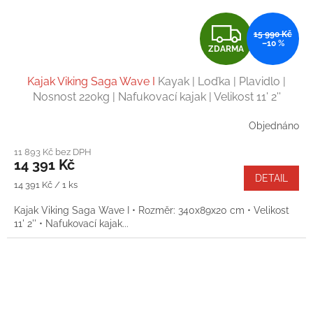
Z
15 990 Kč
–10 %
ZDARMA
D
Kajak Viking Saga Wave I
Kayak | Loďka | Plavidlo |
A
Nosnost 220kg | Nafukovací kajak | Velikost 11' 2''
R
Objednáno
M
11 893 Kč bez DPH
14 391 Kč
A
DETAIL
Měrná
14 391 Kč / 1 ks
cena:
Kajak Viking Saga Wave I • Rozměr: 340x89x20 cm • Velikost
11' 2'' • Nafukovací kajak...