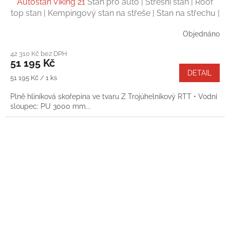
Autostan Viking 21
Stan pro auto | Střešní stan | Roof
top stan | Kempingový stan na střeše | Stan na střechu |
2 osoby
Objednáno
42 310 Kč bez DPH
51 195 Kč
DETAIL
Měrná
51 195 Kč / 1 ks
cena:
Plně hliníková skořepina ve tvaru Z Trojúhelníkový RTT • Vodní
sloupec: PU 3000 mm...