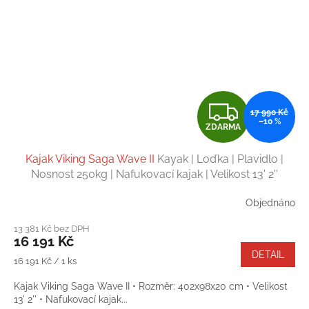
Z
17 990 Kč
–10 %
ZDARMA
D
Kajak Viking Saga Wave II
Kayak | Loďka | Plavidlo |
A
Nosnost 250kg | Nafukovací kajak | Velikost 13' 2''
R
Objednáno
M
13 381 Kč bez DPH
16 191 Kč
A
DETAIL
Měrná
16 191 Kč / 1 ks
cena:
Kajak Viking Saga Wave II • Rozměr: 402x98x20 cm • Velikost
13' 2'' • Nafukovací kajak...