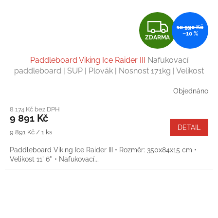
Z
10 990 Kč
–10 %
ZDARMA
D
Paddleboard Viking Ice Raider III
Nafukovací
A
paddleboard | SUP | Plovák | Nosnost 171kg | Velikost
11' 6''
R
Objednáno
M
8 174 Kč bez DPH
9 891 Kč
A
DETAIL
Měrná
9 891 Kč / 1 ks
cena:
Paddleboard Viking Ice Raider III • Rozměr: 350x84x15 cm •
Velikost 11' 6'' • Nafukovací...