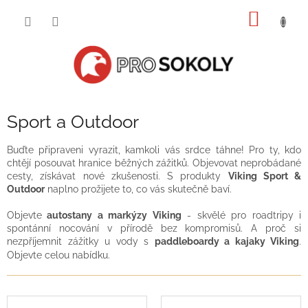
Přejít
NÁKUP
na
obsah
KOŠÍK
Sport a Outdoor
Buďte připraveni vyrazit, kamkoli vás srdce táhne! Pro ty, kdo
chtějí posouvat hranice běžných zážitků. Objevovat neprobádané
cesty, získávat nové zkušenosti. S produkty
Viking Sport &
Outdoor
naplno prožijete to, co vás skutečně baví.
Objevte
autostany a markýzy Viking
- skvělé pro roadtripy i
spontánní nocování v přírodě bez kompromisů. A proč si
nezpříjemnit zážitky u vody s
paddleboardy a kajaky Viking
.
Objevte celou nabídku.