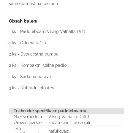
samostatnost na cestách.
Obsah balení:
1 ks - Paddleboard Viking Valhalla Drift I
1 ks - Odolná taška
2 ks - Dvoucestná pumpa
2 ks - Kompaktní 3dílné pádlo
1 ks - Sada na opravu
3 ks - Náhradní ploutev
Technické specifikace paddleboardu:
Název modelu:
Viking Valhalla Drift I
Úroveň jezdce:
začátečníci i pokročilí
Typ
nafukovací