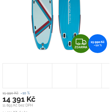
Z
15 990 Kč
–10 %
ZDARMA
D
A
R
M
A
15 990 Kč
–10 %
14 391 Kč
11 893 Kč bez DPH