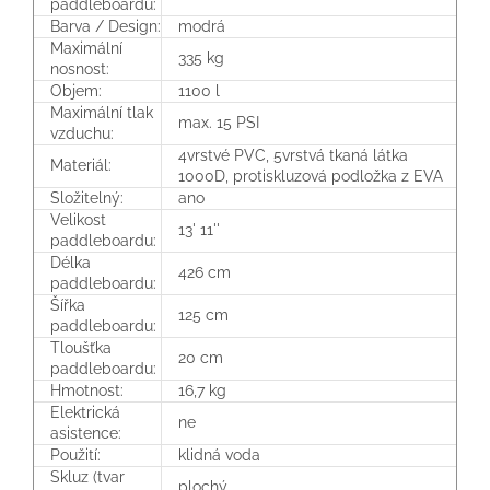
paddleboardu:
Barva / Design:
modrá
Maximální
335 kg
nosnost:
Objem:
1100 l
Maximální tlak
max. 15 PSI
vzduchu:
4vrstvé PVC, 5vrstvá tkaná látka
Materiál:
1000D, protiskluzová podložka z EVA
Složitelný:
ano
Velikost
13' 11''
paddleboardu:
Délka
426 cm
paddleboardu:
Šířka
125 cm
paddleboardu:
Tloušťka
20 cm
paddleboardu:
Hmotnost:
16,7 kg
Elektrická
ne
asistence:
Použití:
klidná voda
Skluz (tvar
plochý