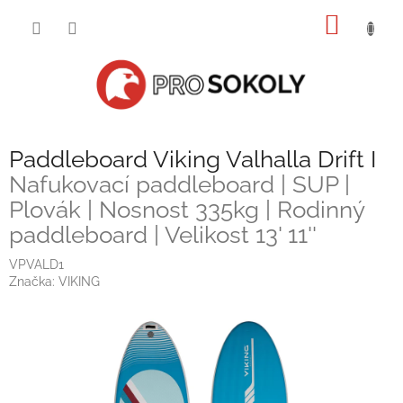
Přejít
NÁKUP
na
obsah
KOŠÍK
Paddleboard Viking Valhalla Drift I
Nafukovací paddleboard | SUP |
Plovák | Nosnost 335kg | Rodinný
paddleboard | Velikost 13' 11''
VPVALD1
Značka:
VIKING