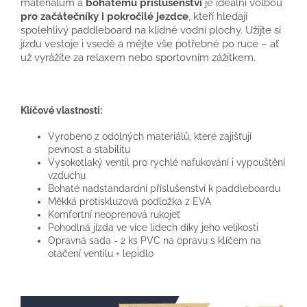
materiálům a
bohatému příslušenství
je ideální volbou
pro začátečníky i pokročilé jezdce
, kteří hledají
spolehlivý paddleboard na klidné vodní plochy. Užijte si
jízdu vestoje i vsedě a mějte vše potřebné po ruce – ať
už vyrážíte za relaxem nebo sportovním zážitkem.
Klíčové vlastnosti:
Vyrobeno z odolných materiálů, které zajišťují
pevnost a stabilitu
Vysokotlaký ventil pro rychlé nafukování i vypouštění
vzduchu
Bohaté nadstandardní příslušenství k paddleboardu
Měkká protiskluzová podložka z EVA
Komfortní neoprenová rukojeť
Pohodlná jízda ve více lidech díky jeho velikosti
Opravná sada - 2 ks PVC na opravu s klíčem na
otáčení ventilu + lepidlo