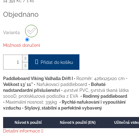
Měrná
14 391 Kč / 1 ks
cena:
Objednáno
Varianta
Možnosti doručení
Přidat do košíku
Paddleboard Viking Valhalla Drift I •
Rozměr: 426x125x20 cm •
Velikost 13' 11'' •
Nafukovací paddleboard
• Bohaté
nadstandardní příslušenství •
4vrstvé PVC, 5vrstvá tkaná látka
1000D, protiskluzová podložka z EVA
• Rodinný paddleboard
•
Maximální nosnost: 335kg
• Rychlé nafukování i vypouštění
vzduchu • Stylový, stabilní a perfektně vybavený
Návod k použití
Návod k použití (EN)
Užitečná vide
Detailní informace