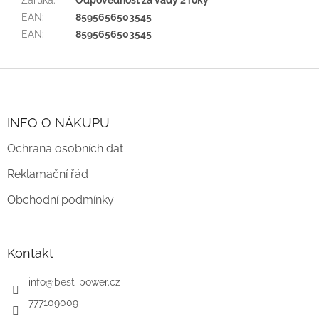
Záruka
:
Odpovědnost za vady 2 roky
EAN
:
8595656503545
EAN
:
8595656503545
Z
á
p
a
INFO O NÁKUPU
t
Ochrana osobních dat
í
Reklamační řád
Obchodní podmínky
Kontakt
info
@
best-power.cz
777109009